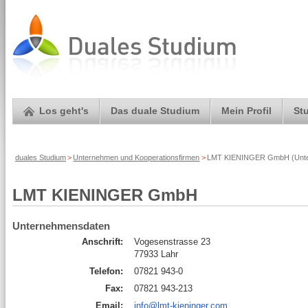
Los geht's
Das duale Studium
Mein Profil
St
duales Studium
>
Unternehmen und Kooperationsfirmen
>
LMT KIENINGER GmbH (Unter
LMT KIENINGER GmbH
Unternehmensdaten
Anschrift:
Vogesenstrasse 23
77933 Lahr
Telefon:
07821 943-0
Fax:
07821 943-213
Email:
info@lmt-kieninger.com