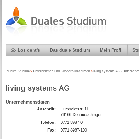
Los geht's
Das duale Studium
Mein Profil
St
duales Studium
>
Unternehmen und Kooperationsfirmen
>
living systems AG (Unternehm
living systems AG
Unternehmensdaten
Anschrift:
Humboldtstr. 11
78166 Donaueschingen
Telefon:
0771 8987-0
Fax:
0771 8987-100