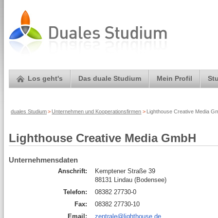
Los geht's
Das duale Studium
Mein Profil
St
duales Studium
>
Unternehmen und Kooperationsfirmen
>
Lighthouse Creative Media G
Lighthouse Creative Media GmbH
Unternehmensdaten
Anschrift:
Kemptener Straße 39
88131 Lindau (Bodensee)
Telefon:
08382 27730-0
Fax:
08382 27730-10
Email:
zentrale@lighthouse.de