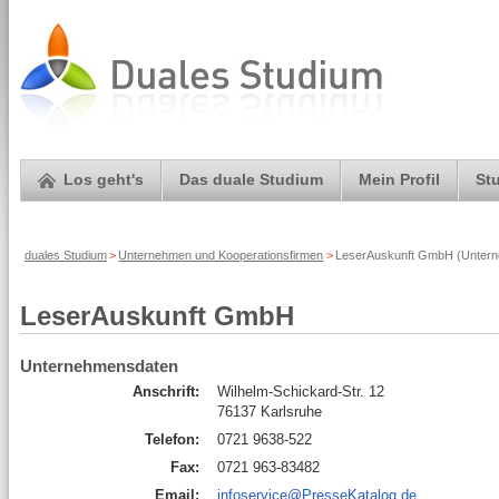
Los geht's
Das duale Studium
Mein Profil
St
duales Studium
>
Unternehmen und Kooperationsfirmen
>
LeserAuskunft GmbH (Unterne
LeserAuskunft GmbH
Unternehmensdaten
Anschrift:
Wilhelm-Schickard-Str. 12
76137 Karlsruhe
Telefon:
0721 9638-522
Fax:
0721 963-83482
Email:
infoservice@PresseKatalog.de