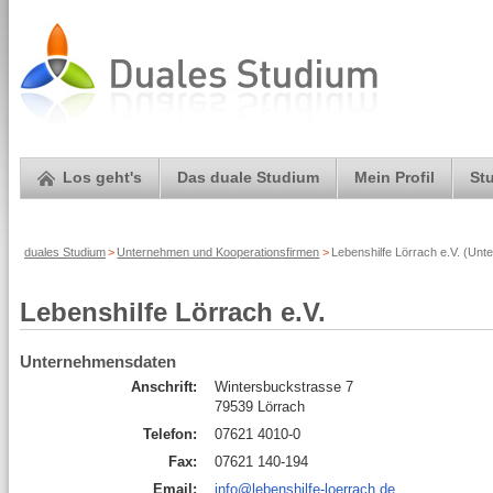
Los geht's
Das duale Studium
Mein Profil
St
duales Studium
>
Unternehmen und Kooperationsfirmen
>
Lebenshilfe Lörrach e.V. (Unt
Lebenshilfe Lörrach e.V.
Unternehmensdaten
Anschrift:
Wintersbuckstrasse 7
79539 Lörrach
Telefon:
07621 4010-0
Fax:
07621 140-194
Email:
info@lebenshilfe-loerrach.de