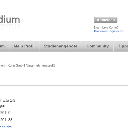
Noch kein Konto?
Kostenlos registrieren
ium
Mein Profil
Studienangebote
Community
Tipps
rmen
>
Kuhn GmbH (Unternehmensprofil)
traße 1-3
gen
2201–0
2201–88
mbh.dre