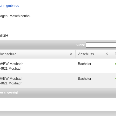
kuhn-gmbh.de
lagen, Maschinenbau
GmbH
Suche
Hochschule
Abschluss
DHBW Mosbach
Bachelor
74821 Mosbach
DHBW Mosbach
Bachelor
74821 Mosbach
en angezeigt