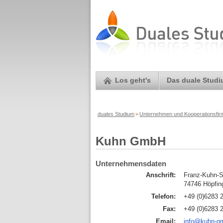
Los geht's
Das duale Stud
duales Studium
>
Unternehmen und Kooperationsfi
Kuhn GmbH
Unternehmensdaten
Anschrift:
Franz-Kuhn-S
74746 Höpfin
Telefon:
+49 (0)6283 
Fax:
+49 (0)6283 
Email:
info@kuhn-g