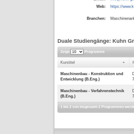
Web:
https://www.
Branchen:
Maschinenan
Duale Studiengänge: Kuhn 
Zeige
Programme
Kurstitel
Maschinenbau - Konstruktion und
Entwicklung (B.Eng.)
Maschinenbau - Verfahrenstechnik
(B.Eng.)
1 bis 2 von insgesamt 2 Programmen werd