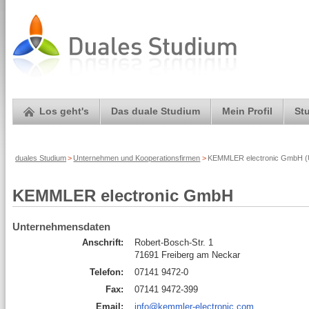
Los geht's
Das duale Studium
Mein Profil
St
duales Studium
>
Unternehmen und Kooperationsfirmen
>
KEMMLER electronic GmbH (U
KEMMLER electronic GmbH
Unternehmensdaten
Anschrift:
Robert-Bosch-Str. 1
71691 Freiberg am Neckar
Telefon:
07141 9472-0
Fax:
07141 9472-399
Email:
info@kemmler-electronic.com