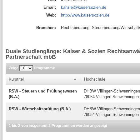
Email:
kanzlei@kaisersozien.de
Web:
http://www.kaisersozien.de
Branchen:
Rechtsberatung, Steuerberatung/Wirtschaft
Duale Studiengänge: Kaiser & Sozien Rechtsanwält
Partnerschaft mbB
Zeige
Programme
Kurstitel
Hochschule
RSW - Steuern und Prüfungswesen
DHBW Villingen-Schwenningen
(B.A.)
78054 Villingen-Schwenningen
RSW - Wirtschaftsprüfung (B.A.)
DHBW Villingen-Schwenningen
78054 Villingen-Schwenningen
1 bis 2 von insgesamt 2 Programmen werden angezeigt