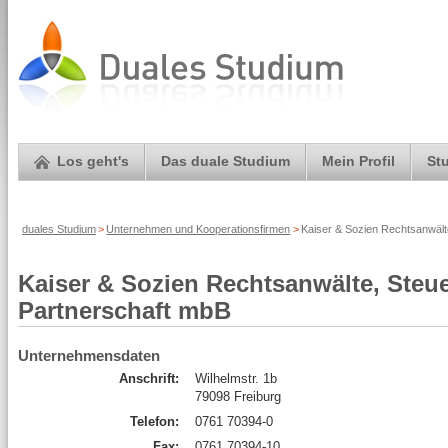
Los geht's
Das duale Studium
Mein Profil
St
duales Studium
>
Unternehmen und Kooperationsfirmen
>
Kaiser & Sozien Rechtsanwälte
Kaiser & Sozien Rechtsanwälte, Steue
Partnerschaft mbB
Unternehmensdaten
Anschrift:
Wilhelmstr. 1b
79098 Freiburg
Telefon:
0761 70394-0
Fax:
0761 70394-10