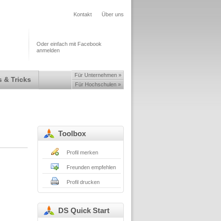
Kontakt
Über uns
Oder einfach mit Facebook
anmelden
Für Unternehmen »
 & Tricks
Für Hochschulen »
Toolbox
Profil merken
Freunden empfehlen
Profil drucken
DS Quick Start