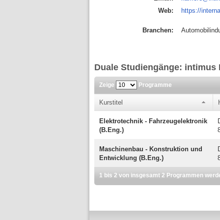
Web:
https://intern
Branchen:
Automobilind
Duale Studiengänge: intimus 
Zeige
Programme
Kurstitel
Elektrotechnik - Fahrzeugelektronik
(B.Eng.)
Maschinenbau - Konstruktion und
Entwicklung (B.Eng.)
1 bis 2 von insgesamt 2 Programmen werd