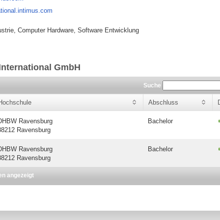
ational.intimus.com
ustrie, Computer Hardware, Software Entwicklung
International GmbH
Suche
Hochschule
Abschluss
DHBW Ravensburg
Bachelor
88212 Ravensburg
DHBW Ravensburg
Bachelor
88212 Ravensburg
en angezeigt