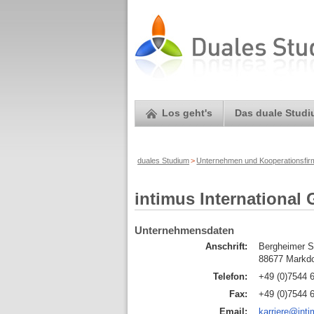
Los geht's
Das duale Stud
duales Studium
>
Unternehmen und Kooperationsfi
intimus Internationa
Unternehmensdaten
Anschrift:
Bergheimer S
88677 Markdo
Telefon:
+49 (0)7544 
Fax:
+49 (0)7544 
Email:
karriere@int