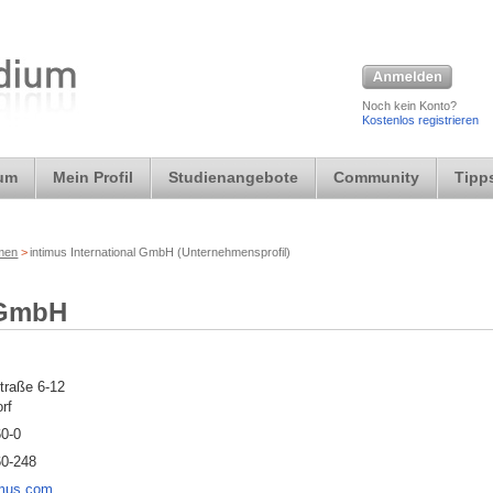
Noch kein Konto?
Kostenlos registrieren
ium
Mein Profil
Studienangebote
Community
Tipps
rmen
>
intimus International GmbH (Unternehmensprofil)
l GmbH
traße 6-12
rf
60-0
60-248
imus.com