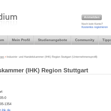
Noch kein Konto?
Kostenlos registrieren
ium
Mein Profil
Studienangebote
Community
Tipps
rmen
>
Industrie- und Handelskammer (IHK) Region Stuttgart (Unternehmensprofil)
skammer (IHK) Region Stuttgart
rt
005-0
005-1354
t.ihk.de