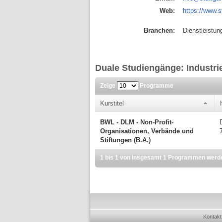
Web:
https://www.s
Branchen:
Dienstleistun
Duale Studiengänge: Industri
Zeige
Programme
Kurstitel
BWL - DLM - Non-Profit-
Organisationen, Verbände und
Stiftungen (B.A.)
1 bis 1 von insgesamt 1 Programmen werd
Kontakt