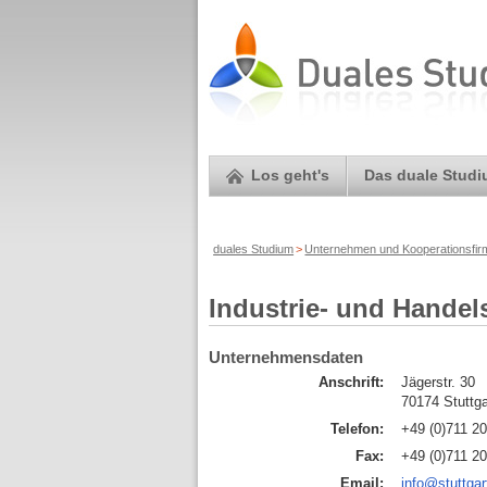
Los geht's
Das duale Stud
duales Studium
>
Unternehmen und Kooperationsfi
Industrie- und Handel
Unternehmensdaten
Anschrift:
Jägerstr. 30
70174 Stuttga
Telefon:
+49 (0)711 2
Fax:
+49 (0)711 2
Email:
info@stuttgar