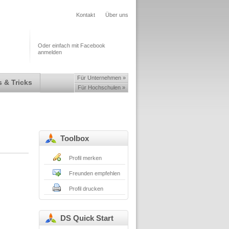
Kontakt
Über uns
Oder einfach mit Facebook
anmelden
Für Unternehmen »
 & Tricks
Für Hochschulen »
Toolbox
Profil merken
Freunden empfehlen
Profil drucken
DS Quick Start