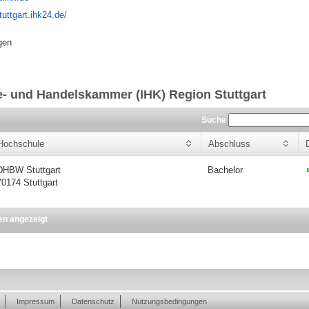
tuttgart.ihk24.de/
gen
e- und Handelskammer (IHK) Region Stuttgart
Suche
Hochschule
Abschluss
DHBW Stuttgart
Bachelor
70174 Stuttgart
en angezeigt
Impressum
Datenschutz
Nutzungsbedingungen