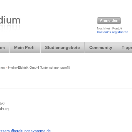
Noch kein Konto?
Kostenlos registrieren
ium
Mein Profil
Studienangebote
Community
Tipps
rmen
>
Hydro-Elektrik GmbH (Unternehmensprofil)
/50
sburg
asseraufbereitungssysteme.de