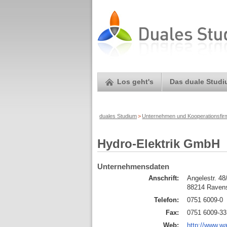
Los geht's
Das duale Stud
duales Studium
>
Unternehmen und Kooperationsfi
Hydro-Elektrik GmbH
Unternehmensdaten
Anschrift:
Angelestr. 48
88214 Raven
Telefon:
0751 6009-0
Fax:
0751 6009-33
Web:
http://www.w