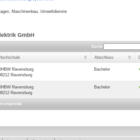
agen, Maschinenbau, Umweltdienste
lektrik GmbH
Suche
Hochschule
Abschluss
DHBW Ravensburg
Bachelor
88212 Ravensburg
DHBW Ravensburg
Bachelor
88212 Ravensburg
en angezeigt