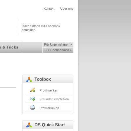
Kontakt
Über uns
Oder einfach mit Facebook
anmelden
Für Unternehmen »
 & Tricks
Für Hochschulen »
Toolbox
Profil merken
Freunden empfehlen
Profil drucken
DS Quick Start