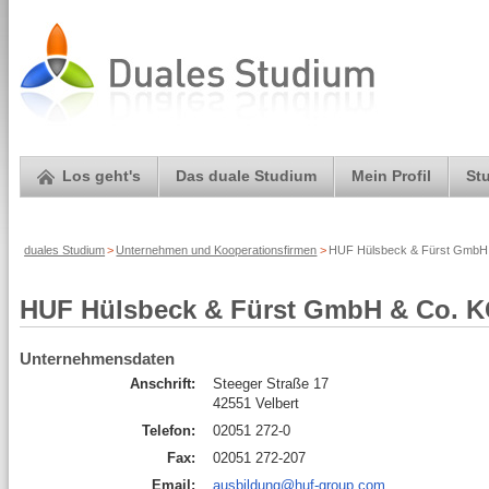
Los geht's
Das duale Studium
Mein Profil
St
duales Studium
>
Unternehmen und Kooperationsfirmen
>
HUF Hülsbeck & Fürst GmbH 
HUF Hülsbeck & Fürst GmbH & Co. 
Unternehmensdaten
Anschrift:
Steeger Straße 17
42551 Velbert
Telefon:
02051 272-0
Fax:
02051 272-207
Email:
ausbildung@huf-group.com