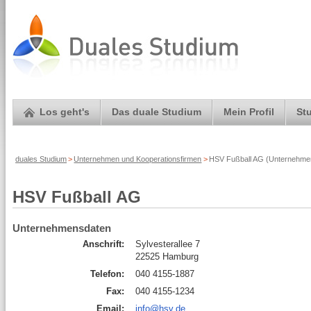
Los geht's
Das duale Studium
Mein Profil
St
duales Studium
>
Unternehmen und Kooperationsfirmen
>
HSV Fußball AG (Unternehmen
HSV Fußball AG
Unternehmensdaten
Anschrift:
Sylvesterallee 7
22525 Hamburg
Telefon:
040 4155-1887
Fax:
040 4155-1234
Email:
info@hsv.de