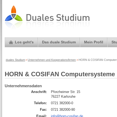
Los geht's
Das duale Studium
Mein Profil
St
duales Studium
>
Unternehmen und Kooperationsfirmen
>
HORN & COSIFAN Computersy
HORN & COSIFAN Computersysteme
Unternehmensdaten
Anschrift:
Pforzheimer Str. 15
76227 Karlsruhe
Telefon:
0721 382000-0
Fax:
0721 382000-90
Email:
info@horn-cosifan.de