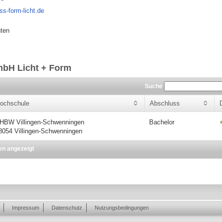
ss-form-licht.de
hten
mbH Licht + Form
Suche
ochschule
Abschluss
HBW Villingen-Schwenningen
Bachelor
8054 Villingen-Schwenningen
en angezeigt
Impressum
Datenschutz
Nutzungsbedingungen