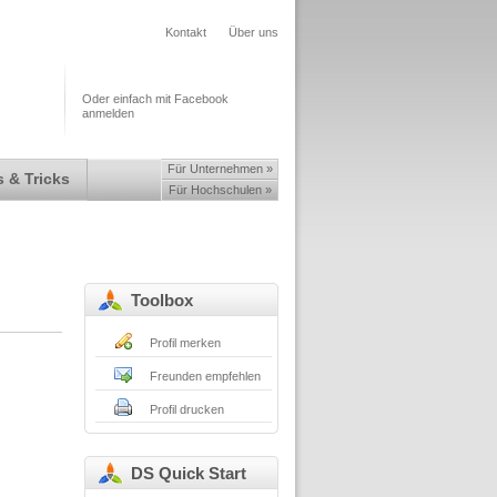
Kontakt
Über uns
Oder einfach mit Facebook
anmelden
Für Unternehmen »
 & Tricks
Für Hochschulen »
Toolbox
Profil merken
Freunden empfehlen
Profil drucken
DS Quick Start