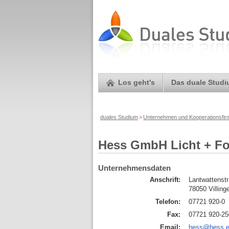
Los geht's
Das duale Stud
duales Studium
>
Unternehmen und Kooperationsfi
Hess GmbH Licht + F
Unternehmensdaten
Anschrift:
Lantwattenst
78050 Villin
Telefon:
07721 920-0
Fax:
07721 920-25
Email:
hess@hess.