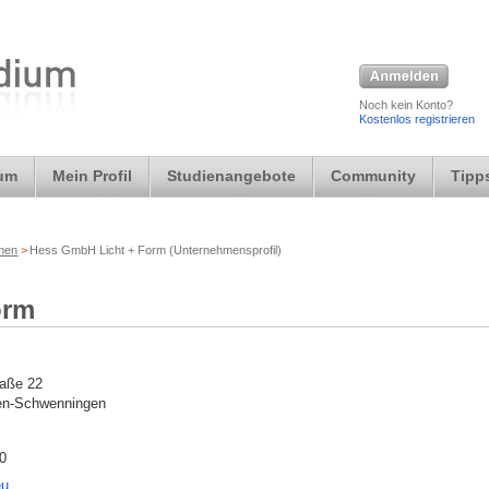
Noch kein Konto?
Kostenlos registrieren
ium
Mein Profil
Studienangebote
Community
Tipps
rmen
>
Hess GmbH Licht + Form (Unternehmensprofil)
orm
raße 22
gen-Schwenningen
0
eu