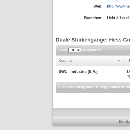
Web:
http://www.he
Branchen:
Licht & Leuc
Duale Studiengänge: Hess G
Zeige
Programme
Kurstitel
H
BWL - Industrie (B.A.)
D
7
1 bis 1 von insgesamt 1 Programmen werd
Kontakt