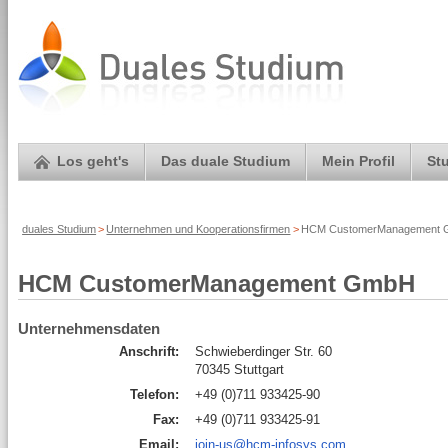
Los geht's
Das duale Studium
Mein Profil
St
duales Studium
>
Unternehmen und Kooperationsfirmen
>
HCM CustomerManagement Gm
HCM CustomerManagement GmbH
Unternehmensdaten
Anschrift:
Schwieberdinger Str. 60
70345 Stuttgart
Telefon:
+49 (0)711 933425-90
Fax:
+49 (0)711 933425-91
Email:
join-us@hcm-infosys.com