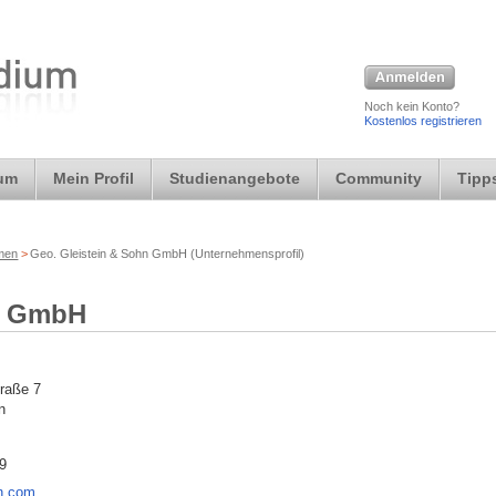
Noch kein Konto?
Kostenlos registrieren
ium
Mein Profil
Studienangebote
Community
Tipps
rmen
>
Geo. Gleistein & Sohn GmbH (Unternehmensprofil)
hn GmbH
traße 7
n
9
in.com