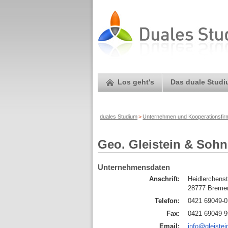
Los geht's
Das duale Stud
duales Studium
>
Unternehmen und Kooperationsfi
Geo. Gleistein & So
Unternehmensdaten
Anschrift:
Heidlerchens
28777 Breme
Telefon:
0421 69049-0
Fax:
0421 69049-9
Email:
info@gleiste