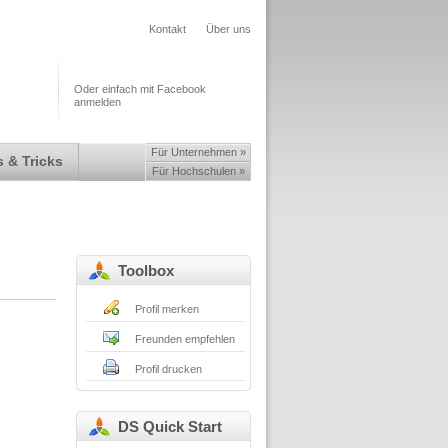
Kontakt
Über uns
Oder einfach mit Facebook
anmelden
Für Unternehmen »
 & Tricks
Für Hochschulen »
Toolbox
Profil merken
Freunden empfehlen
Profil drucken
DS Quick Start