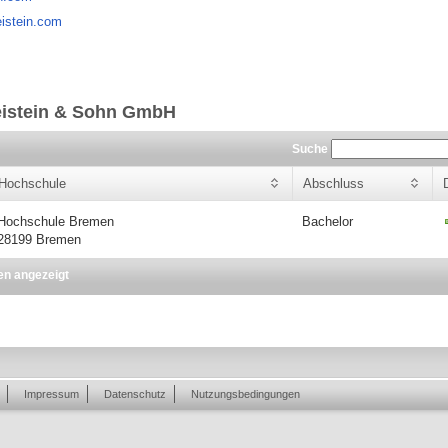
eistein.com
eistein & Sohn GmbH
Suche
Hochschule
Abschluss
Hochschule Bremen
Bachelor
28199 Bremen
en angezeigt
Impressum
Datenschutz
Nutzungsbedingungen