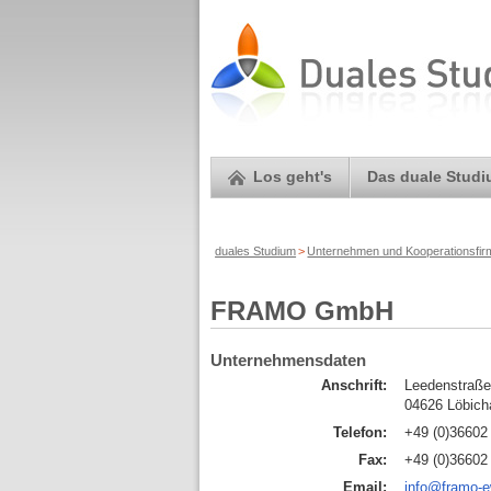
Los geht's
Das duale Stud
duales Studium
>
Unternehmen und Kooperationsfi
FRAMO GmbH
Unternehmensdaten
Anschrift:
Leedenstraße
04626 Löbich
Telefon:
+49 (0)36602
Fax:
+49 (0)36602
Email:
info@framo-