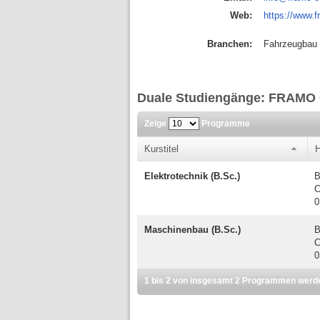
Web:
https://www.
Branchen:
Fahrzeugbau
Duale Studiengänge: FRAM
Zeige
Programme
Kurstitel
H
Elektrotechnik (B.Sc.)
B
C
0
Maschinenbau (B.Sc.)
B
C
0
1 bis 2 von insgesamt 2 Programmen werd