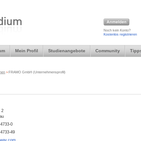
Noch kein Konto?
Kostenlos registrieren
ium
Mein Profil
Studienangebote
Community
Tipps
rmen
>
FRAMO GmbH (Unternehmensprofil)
 2
au
 4733-0
 4733-49
eway.com