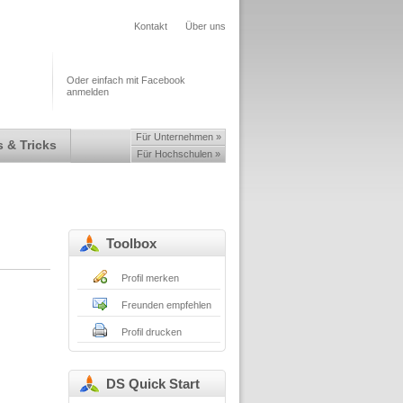
Kontakt
Über uns
Oder einfach mit Facebook
anmelden
Für Unternehmen »
 & Tricks
Für Hochschulen »
Toolbox
Profil merken
Freunden empfehlen
Profil drucken
DS Quick Start