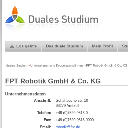
Los geht's
Das duale Studium
Mein Profil
St
duales Studium
>
Unternehmen und Kooperationsfirmen
>
FPT Robotik GmbH & Co. KG 
FPT Robotik GmbH & Co. KG
Unternehmensdaten
Anschrift:
Schattbucherstr. 10
88279 Amtzell
Telefon:
+49 (0)7520 9513-0
Fax:
+49 (0)7520 9513-9000
Email:
robotik@fpt.de