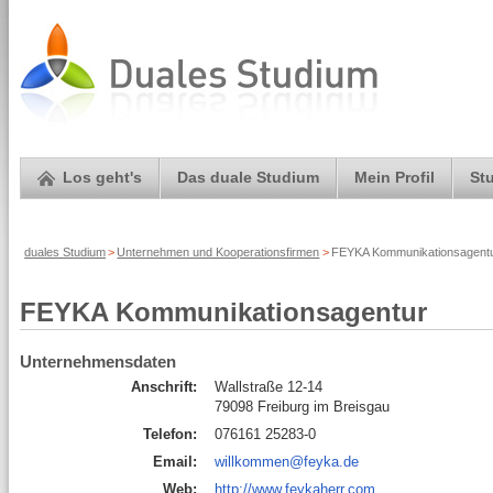
Los geht's
Das duale Studium
Mein Profil
St
duales Studium
>
Unternehmen und Kooperationsfirmen
>
FEYKA Kommunikationsagentur
FEYKA Kommunikationsagentur
Unternehmensdaten
Anschrift:
Wallstraße 12-14
79098 Freiburg im Breisgau
Telefon:
076161 25283-0
Email:
willkommen@feyka.de
Web:
http://www.feykaherr.com