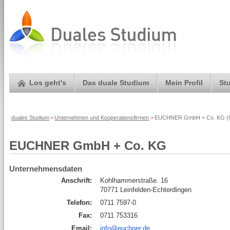
Los geht's
Das duale Studium
Mein Profil
St
duales Studium
>
Unternehmen und Kooperationsfirmen
>
EUCHNER GmbH + Co. KG (Un
EUCHNER GmbH + Co. KG
Unternehmensdaten
Anschrift:
Kohlhammerstraße. 16
70771 Leinfelden-Echterdingen
Telefon:
0711 7597-0
Fax:
0711 753316
Email:
info@euchner.de