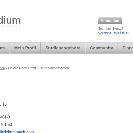
Noch kein Konto?
Kostenlos registrieren
ium
Mein Profil
Studienangebote
Community
Tipps
rmen
>
Elektro Mack GmbH (Unternehmensprofil)
. 18
9401-0
9401-50
@elektro-mack.com