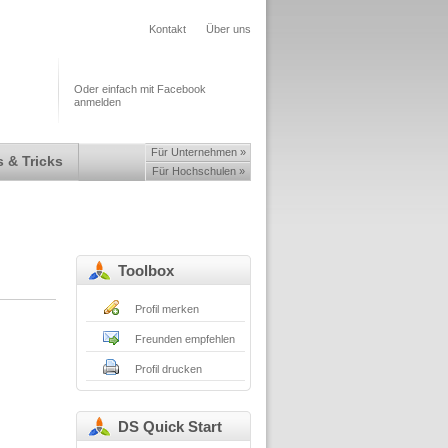
Kontakt
Über uns
Oder einfach mit Facebook
anmelden
Für Unternehmen »
 & Tricks
Für Hochschulen »
Toolbox
Profil merken
Freunden empfehlen
Profil drucken
DS Quick Start