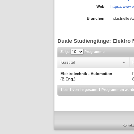
Web:
https://www.
Branchen:
Industrielle 
Duale Studiengänge: Elektr
Zeige
Programme
Kurstitel
Elektrotechnik - Automation
(B.Eng.)
1 bis 1 von insgesamt 1 Programmen werd
Kontakt