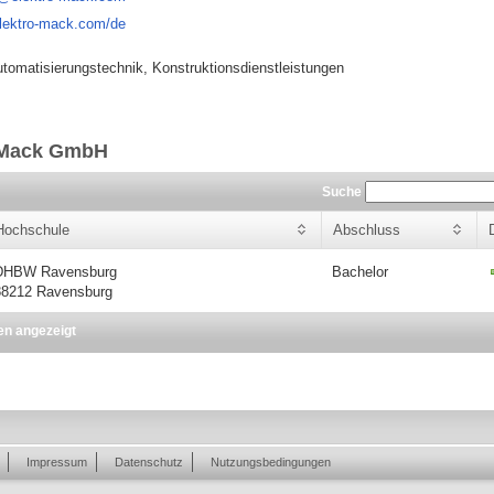
elektro-mack.com/de
Automatisierungstechnik, Konstruktionsdienstleistungen
o Mack GmbH
Suche
Hochschule
Abschluss
DHBW Ravensburg
Bachelor
88212 Ravensburg
en angezeigt
Impressum
Datenschutz
Nutzungsbedingungen