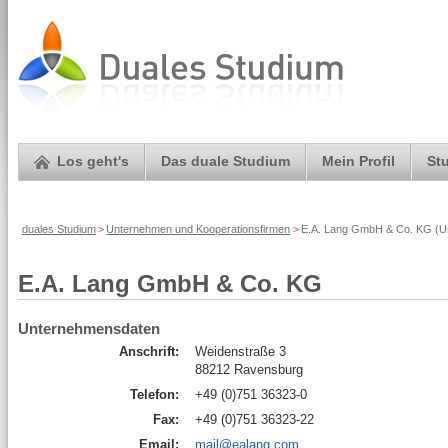
Los geht's
Das duale Studium
Mein Profil
St
duales Studium
>
Unternehmen und Kooperationsfirmen
>
E.A. Lang GmbH & Co. KG (Un
E.A. Lang GmbH & Co. KG
Unternehmensdaten
Anschrift:
Weidenstraße 3
88212 Ravensburg
Telefon:
+49 (0)751 36323-0
Fax:
+49 (0)751 36323-22
Email:
mail@ealang.com