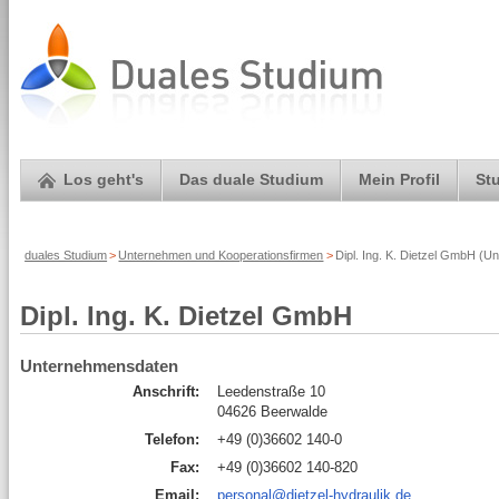
Los geht's
Das duale Studium
Mein Profil
St
duales Studium
>
Unternehmen und Kooperationsfirmen
>
Dipl. Ing. K. Dietzel GmbH (U
Dipl. Ing. K. Dietzel GmbH
Unternehmensdaten
Anschrift:
Leedenstraße 10
04626 Beerwalde
Telefon:
+49 (0)36602 140-0
Fax:
+49 (0)36602 140-820
Email:
personal@dietzel-hydraulik.de