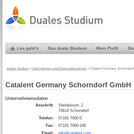
Los geht's
Das duale Studium
Mein Profil
St
duales Studium
>
Unternehmen und Kooperationsfirmen
>
Catalent Germany Schorndorf
Catalent Germany Schorndorf GmbH
Unternehmensdaten
Anschrift:
Steinbeisstr. 2
73614 Schorndorf
Telefon:
07181 7000-0
Fax:
07181 7000-100
Email:
info@catalent.com