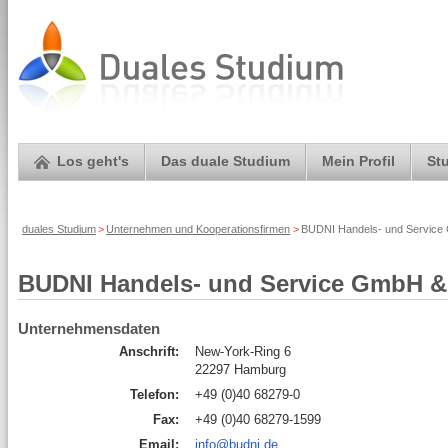
Los geht's
Das duale Studium
Mein Profil
St
duales Studium
>
Unternehmen und Kooperationsfirmen
>
BUDNI Handels- und Service 
BUDNI Handels- und Service GmbH &
Unternehmensdaten
Anschrift:
New-York-Ring 6
22297 Hamburg
Telefon:
+49 (0)40 68279-0
Fax:
+49 (0)40 68279-1599
Email:
info@budni.de