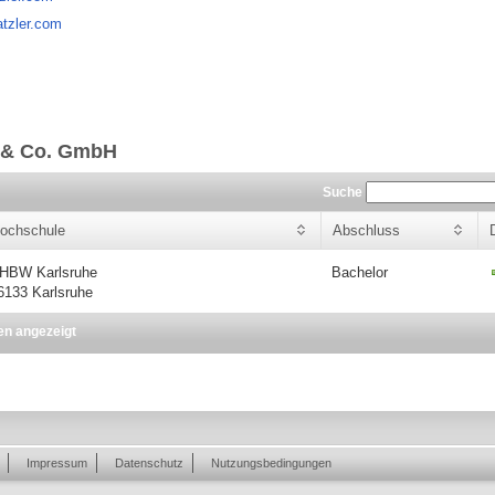
atzler.com
r & Co. GmbH
Suche
ochschule
Abschluss
HBW Karlsruhe
Bachelor
6133 Karlsruhe
en angezeigt
Impressum
Datenschutz
Nutzungsbedingungen