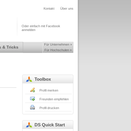
Kontakt
Über uns
Oder einfach mit Facebook
anmelden
Für Unternehmen »
 & Tricks
Für Hochschulen »
Toolbox
Profil merken
Freunden empfehlen
Profil drucken
DS Quick Start