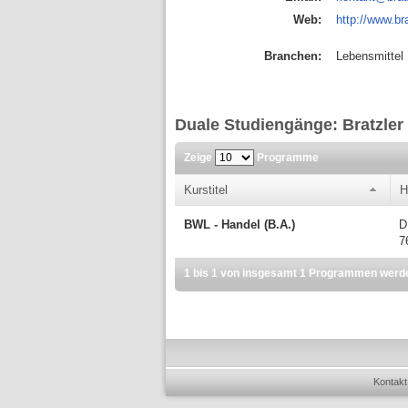
Web:
http://www.br
Branchen:
Lebensmittel
Duale Studiengänge: Bratzle
Zeige
Programme
Kurstitel
H
BWL - Handel (B.A.)
D
7
1 bis 1 von insgesamt 1 Programmen werd
Kontakt