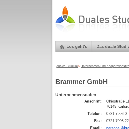
Los geht's
Das duale Stud
duales Studium
>
Unternehmen und Kooperationsfi
Brammer GmbH
Unternehmensdaten
Anschrift:
Ohiostraße 1
76149 Karlsr
Telefon:
0721 7906-0
Fax:
0721 7906-22
Email:
personal@br