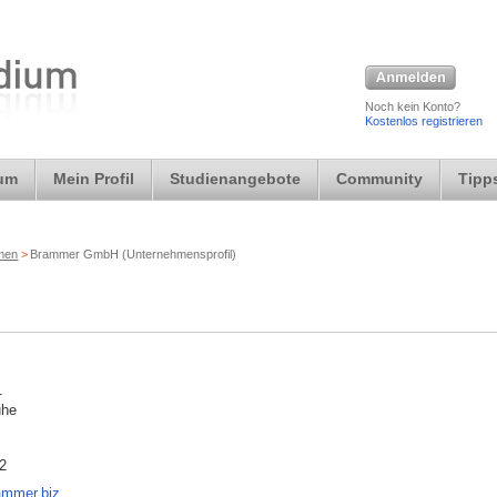
Noch kein Konto?
Kostenlos registrieren
ium
Mein Profil
Studienangebote
Community
Tipps
rmen
>
Brammer GmbH (Unternehmensprofil)
1
uhe
2
ammer.biz