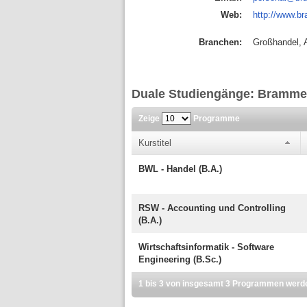
Web:
http://www.b
Branchen:
Großhandel, 
Duale Studiengänge: Bramm
Zeige
Programme
Kurstitel
BWL - Handel (B.A.)
RSW - Accounting und Controlling
(B.A.)
Wirtschaftsinformatik - Software
Engineering (B.Sc.)
1 bis 3 von insgesamt 3 Programmen werd