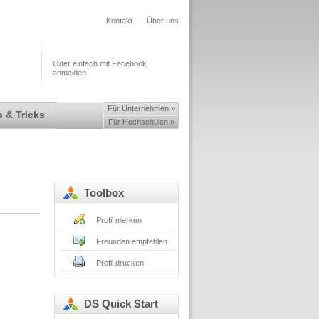
Kontakt
Über uns
Oder einfach mit Facebook
anmelden
Für Unternehmen »
 & Tricks
Für Hochschulen »
Toolbox
Profil merken
Freunden empfehlen
Profil drucken
DS Quick Start