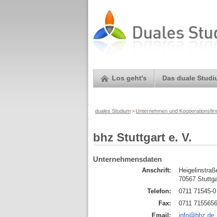
Los geht's
Das duale Stud
duales Studium
>
Unternehmen und Kooperationsfi
bhz Stuttgart e. V.
Unternehmensdaten
Anschrift:
Heigelinstraß
70567 Stuttga
Telefon:
0711 71545-0
Fax:
0711 715565
Email:
info@bhz.de