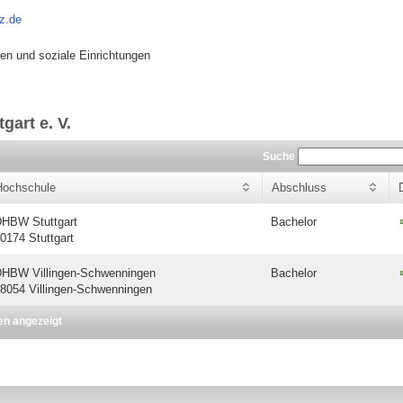
z.de
iven und soziale Einrichtungen
gart e. V.
Suche
Hochschule
Abschluss
HBW Stuttgart
Bachelor
0174 Stuttgart
HBW Villingen-Schwenningen
Bachelor
8054 Villingen-Schwenningen
en angezeigt