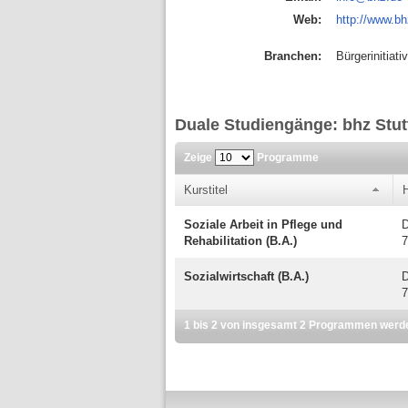
Web:
http://www.bh
Branchen:
Bürgerinitiat
Duale Studiengänge: bhz Stutt
Zeige
Programme
Kurstitel
Soziale Arbeit in Pflege und
D
Rehabilitation (B.A.)
7
Sozialwirtschaft (B.A.)
D
7
1 bis 2 von insgesamt 2 Programmen werd