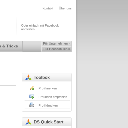
Kontakt
Über uns
Oder einfach mit Facebook
anmelden
Für Unternehmen »
 & Tricks
Für Hochschulen »
Toolbox
Profil merken
Freunden empfehlen
Profil drucken
DS Quick Start