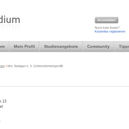
Noch kein Konto?
Kostenlos registrieren
ium
Mein Profil
Studienangebote
Community
Tipps
rmen
>
bhz Stuttgart e. V. (Unternehmensprofil)
e 13
rt
6