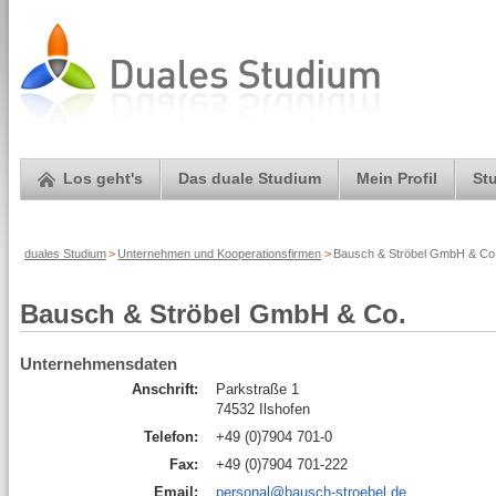
Los geht's
Das duale Studium
Mein Profil
St
duales Studium
>
Unternehmen und Kooperationsfirmen
>
Bausch & Ströbel GmbH & Co.
Bausch & Ströbel GmbH & Co.
Unternehmensdaten
Anschrift:
Parkstraße 1
74532 Ilshofen
Telefon:
+49 (0)7904 701-0
Fax:
+49 (0)7904 701-222
Email:
personal@bausch-stroebel.de