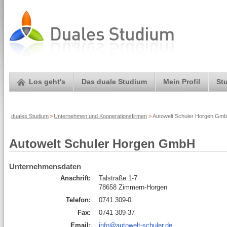
Los geht's
Das duale Studium
Mein Profil
St
duales Studium
>
Unternehmen und Kooperationsfirmen
>
Autowelt Schuler Horgen Gmb
Autowelt Schuler Horgen GmbH
Unternehmensdaten
Anschrift:
Talstraße 1-7
78658 Zimmern-Horgen
Telefon:
0741 309-0
Fax:
0741 309-37
Email:
info@autowelt-schuler.de