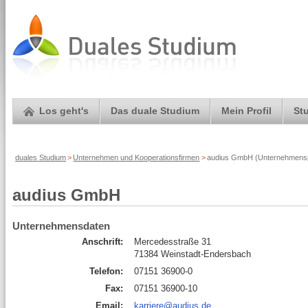
Los geht's
Das duale Studium
Mein Profil
St
duales Studium
>
Unternehmen und Kooperationsfirmen
>
audius GmbH (Unternehmenspr
audius GmbH
Unternehmensdaten
Anschrift:
Mercedesstraße 31
71384 Weinstadt-Endersbach
Telefon:
07151 36900-0
Fax:
07151 36900-10
Email:
karriere@audius.de