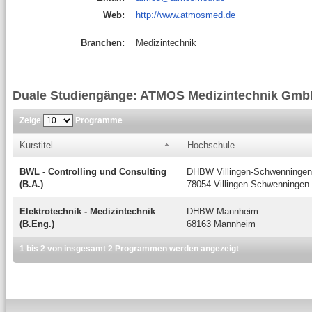
Web:
http://www.atmosmed.de
Branchen:
Medizintechnik
Duale Studiengänge: ATMOS Medizintechnik Gmb
Zeige
Programme
Kurstitel
Hochschule
BWL - Controlling und Consulting
DHBW Villingen-Schwenningen
(B.A.)
78054 Villingen-Schwenningen
Elektrotechnik - Medizintechnik
DHBW Mannheim
(B.Eng.)
68163 Mannheim
1 bis 2 von insgesamt 2 Programmen werden angezeigt