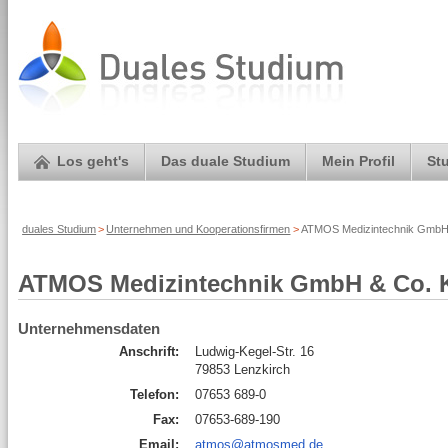
Los geht's
Das duale Studium
Mein Profil
St
duales Studium
>
Unternehmen und Kooperationsfirmen
>
ATMOS Medizintechnik GmbH 
ATMOS Medizintechnik GmbH & Co.
Unternehmensdaten
Anschrift:
Ludwig-Kegel-Str. 16
79853 Lenzkirch
Telefon:
07653 689-0
Fax:
07653-689-190
Email:
atmos@atmosmed.de