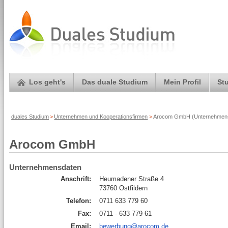
Los geht's
Das duale Studium
Mein Profil
St
duales Studium
>
Unternehmen und Kooperationsfirmen
>
Arocom GmbH (Unternehmensp
Arocom GmbH
Unternehmensdaten
Anschrift:
Heumadener Straße 4
73760 Ostfildern
Telefon:
0711 633 779 60
Fax:
0711 - 633 779 61
Email:
bewerbung@arocom.de