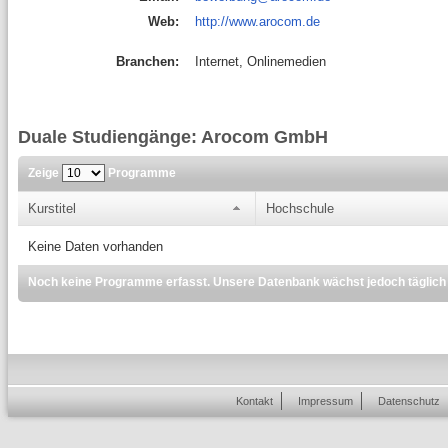
Web:
http://www.arocom.de
Branchen:
Internet, Onlinemedien
Duale Studiengänge: Arocom GmbH
Zeige
Programme
Kurstitel
Hochschule
Keine Daten vorhanden
Noch keine Programme erfasst. Unsere Datenbank wächst jedoch täglich
Kontakt
Impressum
Datenschutz