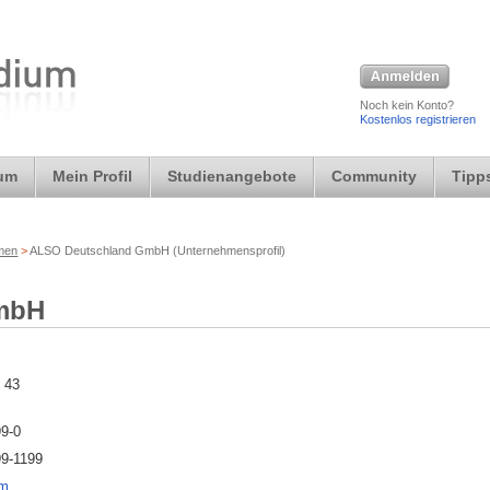
Noch kein Konto?
Kostenlos registrieren
ium
Mein Profil
Studienangebote
Community
Tipps
rmen
>
ALSO Deutschland GmbH (Unternehmensprofil)
mbH
 43
99-0
99-1199
om