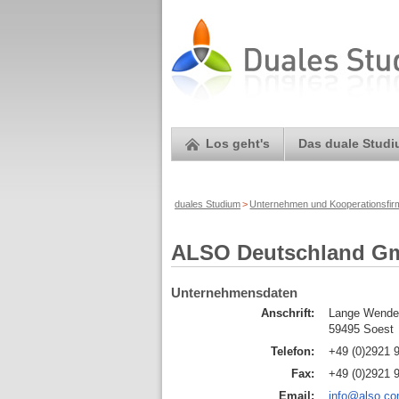
Los geht's
Das duale Stud
duales Studium
>
Unternehmen und Kooperationsfi
ALSO Deutschland G
Unternehmensdaten
Anschrift:
Lange Wende
59495 Soest
Telefon:
+49 (0)2921 
Fax:
+49 (0)2921 
Email:
info@also.c