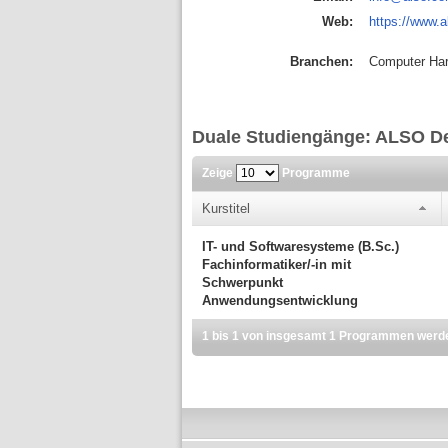
Web:
https://www.a
Branchen:
Computer Har
Duale Studiengänge: ALSO 
Zeige
Programme
Kurstitel
IT- und Softwaresysteme (B.Sc.)
Fachinformatiker/-in mit
Schwerpunkt
Anwendungsentwicklung
1 bis 1 von insgesamt 1 Programmen werd