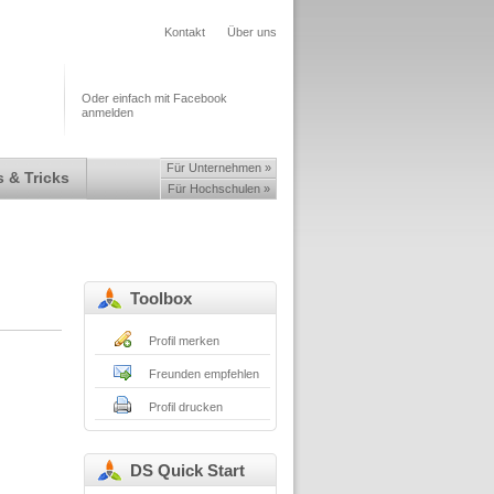
Kontakt
Über uns
Oder einfach mit Facebook
anmelden
Für Unternehmen »
 & Tricks
Für Hochschulen »
Toolbox
Profil merken
Freunden empfehlen
Profil drucken
DS Quick Start