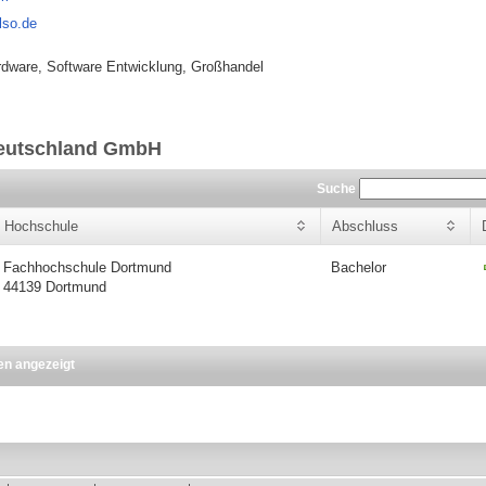
lso.de
dware, Software Entwicklung, Großhandel
Deutschland GmbH
Suche
Hochschule
Abschluss
Fachhochschule Dortmund
Bachelor
44139 Dortmund
en angezeigt