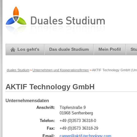
Los geht's
Das duale Studium
Mein Profil
St
duales Studium
>
Unternehmen und Kooperationsfirmen
>
AKTIF Technology GmbH (Unt
AKTIF Technology GmbH
Unternehmensdaten
Anschrift:
Töpferstraße 9
01968 Senftenberg
Telefon:
+49 (0)3573 36318-0
Fax:
+49 (0)3573 36318-29
Email:
career@aktif-technology.com