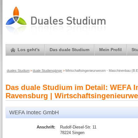
Los geht's
Das duale Studium
Mein Profil
St
duales Studium
>
duale Studiengänge
>
Wirtschaftsingenieurwesen - Maschinenbau (
Das duale Studium im Detail: WEFA
Ravensburg | Wirtschaftsingenieurwe
WEFA Inotec GmbH
Anschrift:
Rudolf-Diesel-Str. 11
78224 Singen