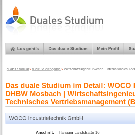
Los geht's
Das duale Studium
Mein Profil
St
duales Studium
>
duale Studiengänge
>
Wirtschaftsingenieurwesen - Internationales 
Das duale Studium im Detail: WOCO 
DHBW Mosbach | Wirtschaftsingenieur
Technisches Vertriebsmanagement (B
WOCO Industrietechnik GmbH
Anschrift:
Hanauer Landstraße 16