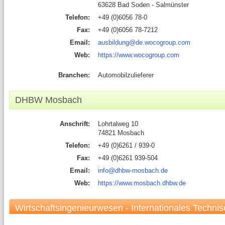
63628 Bad Soden - Salmünster
Telefon:
+49 (0)6056 78-0
Fax:
+49 (0)6056 78-7212
Email:
ausbildung@de.wocogroup.com
Web:
https://www.wocogroup.com
Branchen:
Automobilzulieferer
DHBW Mosbach
Anschrift:
Lohrtalweg 10
74821 Mosbach
Telefon:
+49 (0)6261 / 939-0
Fax:
+49 (0)6261 939-504
Email:
info@dhbw-mosbach.de
Web:
https://www.mosbach.dhbw.de
Wirtschaftsingenieurwesen - Internationales Techn