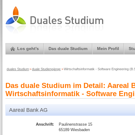
Los geht's
Das duale Studium
Mein Profil
St
duales Studium
>
duale Studiengänge
>
Wirtschaftsinformatik - Software Engineering (B
Das duale Studium im Detail: Aarea
Wirtschaftsinformatik - Software Engi
Aareal Bank AG
Anschrift:
Paulinenstrasse 15
65189 Wiesbaden