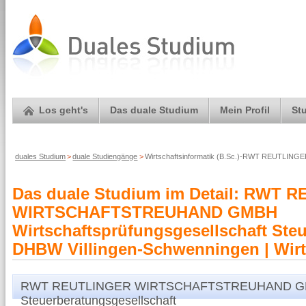
Los geht's
Das duale Studium
Mein Profil
St
duales Studium
>
duale Studiengänge
>
Wirtschaftsinformatik (B.Sc.)-RWT REUTLING
Das duale Studium im Detail: RWT 
WIRTSCHAFTSTREUHAND GMBH
Wirtschaftsprüfungsgesellschaft Steu
DHBW Villingen-Schwenningen | Wirts
RWT REUTLINGER WIRTSCHAFTSTREUHAND GMBH W
Steuerberatungsgesellschaft