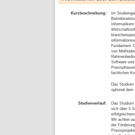
Kurzbeschreibung:
Im Studienga
Betriebswirts
Informatiker
Wirtschaftsin
branchenspezi
informationsw
Fundament. Du
von Methoden 
Rahmenbeding
Software und 
Praxisphasen
fachlichen K
Das Studium s
optional dem
Studienverlauf:
Das Studium b
sich über 3 
erfolgreichem
Wir achten a
der Förderung
Praxisprojekt