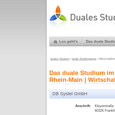
Los geht's
Das duale Stud
duales Studium
>
duale Studiengänge
>
Wirtschaftsi
Das duale Studium im
Rhein-Main | Wirtschaf
DB Systel GmbH
Anschrift:
Kleyerstraße
60326 Frankf