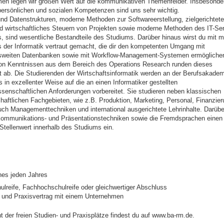
en legen wir großen Wert auf die kommunikativen Themenfelder. Insbesonder
persönlichen und sozialen Kompetenzen sind uns sehr wichtig.
nd Datenstrukturen, moderne Methoden zur Softwareerstellung, zielgerichtete
nd wirtschaftliches Steuern von Projekten sowie moderne Methoden des IT-Ser
 sind wesentliche Bestandteile des Studiums. Darüber hinaus wirst du mit 
 der Informatik vertraut gemacht, die dir den kompetenten Umgang mit
weiten Datenbanken sowie mit Workflow-Management-Systemen ermöglichen
von Kenntnissen aus dem Bereich des Operations Research runden dieses
 ab. Die Studierenden der Wirtschaftsinformatik werden an der Berufsakadem
s in exzellenter Weise auf die an einen Informatiker gestellten
ssenschaftlichen Anforderungen vorbereitet. Sie studieren neben klassischen
chaftlichen Fachgebieten, wie z.B. Produktion, Marketing, Personal, Finanzie
auch Managementtechniken und international ausgerichtete Lehrinhalte. Darübe
ommunikations- und Präsentationstechniken sowie die Fremdsprachen einen
tellenwert innerhalb des Studiums ein.
nes jeden Jahres
lreife, Fachhochschulreife oder gleichwertiger Abschluss
- und Praxisvertrag mit einem Unternehmen
t der freien Studien- und Praxisplätze findest du auf www.ba-rm.de.