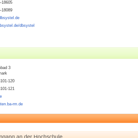
5-18605
5-18089
bsystel.de
bsystel.de/dbsystel
bad 3
mark
3101-120
3101-121
e
nten.ba-rm.de
engang an der Hochschule