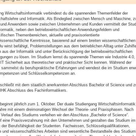
ng Wirtschaftsinformatik verbindest du die spannenden Themenfelder der
chaftslehre und Informatik. Als Bindeglied zwischen Mensch und Maschine, 
n und Anwendern sowie zwischen Unternehmen und Kunden vermittelt der Stu
formatik, neben den betriebswirtschaftlichen Anwendungsfeldern und
fischen Themenbereichen, aktuelle und praxisorientierte
issenschaftliche Kenntnisse, basierend auf einem breiten wissenschaftlichen
 wirst befähigt, Problemstellungen aus dem betrieblichen Alltag unter Zuhil
aus der Informatik und unter Berücksichtigung der betriebswirtschaftlichen
ungen zu lösen. Im Studium lernst du spannende Themen wie Industrie 4.0, 
IT Sicherheit aus theoretischer und praktischer Sicht kennen. Während der
 sammelst du berufspraktische Erfahrungen und wendest die im Studium erw
ompetenzen und Schlüsselkompetenzen an.
chließt mit dem staatlich anerkannten Abschluss Bachelor of Science und z
 IHK Abschluss des Fachinformatikers.
eginnt jährlich zum 1. Oktober. Der duale Studiengang Wirtschaftsinformatik 
Jahre mit einem dreimonatigen Wechsel der Theorie- und Praxisphasen. Nach
 Verlauf des Studiums verleihen wir den Abschluss „Bachelor of Science“.
uf eine Praxisverzahnung mit den Unternehmen und gestalten das Studium im
 der Berufsfähigkeit der Studenten. Fachwissen, Schlüsselqualifikationen,
e und wissenschaftliches Arbeiten sind wesentliche Bestandteile des Studiu