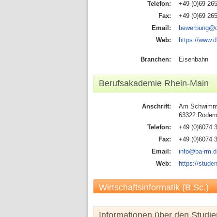
Telefon:
+49 (0)69 26
Fax:
+49 (0)69 26
Email:
bewerbung@d
Web:
https://www.d
Branchen:
Eisenbahn
Berufsakademie Rhein-Main
Anschrift:
Am Schwimm
63322 Röder
Telefon:
+49 (0)6074 
Fax:
+49 (0)6074 
Email:
info@ba-rm.d
Web:
https://stude
Wirtschaftsinformatik (B.Sc.)
Informationen über den Studi