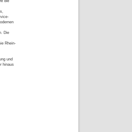
e die
s,
vice-
modernen
. Die
ie Rhein-
rung und
r hinaus