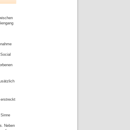
zwischen
diengang
fenahme
Social
orbenen
usätzlich
erstreckt
 Sinne
ms. Neben