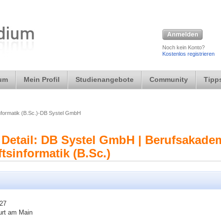
Noch kein Konto?
Kostenlos registrieren
ium
Mein Profil
Studienangebote
Community
Tipps
nformatik (B.Sc.)-DB Systel GmbH
 Detail: DB Systel GmbH | Berufsakade
tsinformatik (B.Sc.)
 27
urt am Main