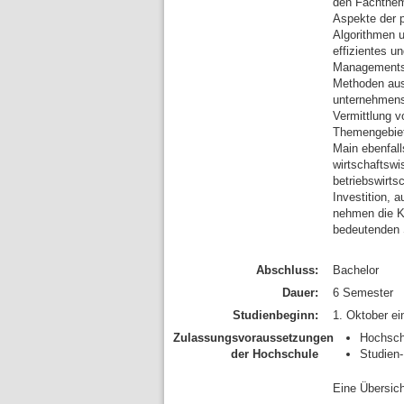
den Fachthem
Aspekte der 
Algorithmen u
effizientes u
Managements,
Methoden aus
unternehmens
Vermittlung 
Themengebiet
Main ebenfall
wirtschaftswi
betriebswirts
Investition, 
nehmen die K
bedeutenden S
Abschluss:
Bachelor
Dauer:
6 Semester
Studienbeginn:
1. Oktober ei
Zulassungsvoraussetzungen
Hochschu
der Hochschule
Studien
Eine Übersich