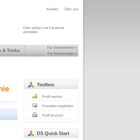
Kontakt
Über uns
Oder einfach mit Facebook
anmelden
Für Unternehmen »
 & Tricks
Für Hochschulen »
Toolbox
mie
Profil merken
Freunden empfehlen
Profil drucken
DS Quick Start