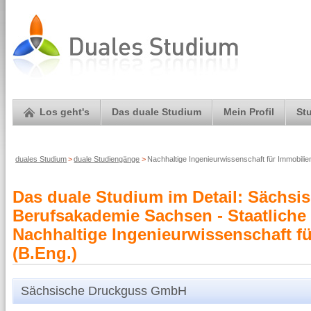
Los geht's
Das duale Studium
Mein Profil
St
duales Studium
>
duale Studiengänge
>
Nachhaltige Ingenieurwissenschaft für Immobil
Das duale Studium im Detail: Sächs
Berufsakademie Sachsen - Staatliche
Nachhaltige Ingenieurwissenschaft f
(B.Eng.)
Sächsische Druckguss GmbH