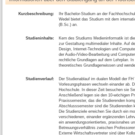
Kurzbeschreibung:
Ihr Bachelor-Studium an der Fachhochschu
Wedel bietet das Studium mit dem internat
(B.Sc.) an.
Studieninhalte:
Kern des Studiums Medieninformatik ist d
zur Gestaltung multimedialer Inhalte. Auf
Design, Internet-Technologien und Comput
der Audio-/Video-Bearbeitung und Computerg
rechtliche Grundlagen auf dem Lehrplan. In
theoretisches Grundlagenwissen und wenden 
Studienverlauf:
Der Studienablauf im dualen Modell der FH W
Vorlesungsphasen wechseln einander ab. D
Hochschule. In dieser Zeit besuchen sie S
Anschließend legen sie den 10-wöchigen Pr
Praxissemester, das die Studierenden komp
Abschlusssemester sind die Studierenden ko
Die Studienziele erreichen Sie durch ein mo
verschiedenen, einander ergänzenden Lehr
ein anwendungsorientiertes, praxisnahes un
Betreuungsverhältnis zwischen Professoren,
Externe Wirtschaftsvertreter sind über Koll