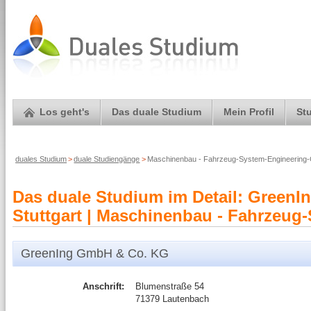
Los geht's
Das duale Studium
Mein Profil
St
duales Studium
>
duale Studiengänge
>
Maschinenbau - Fahrzeug-System-Engineering
Das duale Studium im Detail: Green
Stuttgart | Maschinenbau - Fahrzeug
GreenIng GmbH & Co. KG
Anschrift:
Blumenstraße 54
71379 Lautenbach