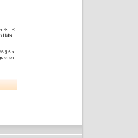
 75,-- €
in Höhe
äß § 6 a
gs einen