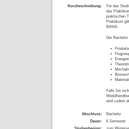
Kurzbeschreibung:
Für das Studi
das Praktikum
praktischen T
Praktikum gil
BAföG.
Der Bachelor 
Produkt
Flugzeu
Energie
Theoret
Mechatr
Biomech
Material
Falls Sie sic
Modulhandbuch
wird zudem d
Abschluss:
Bachelor
Dauer:
6 Semester
Studienbeginn:
zum Winterse