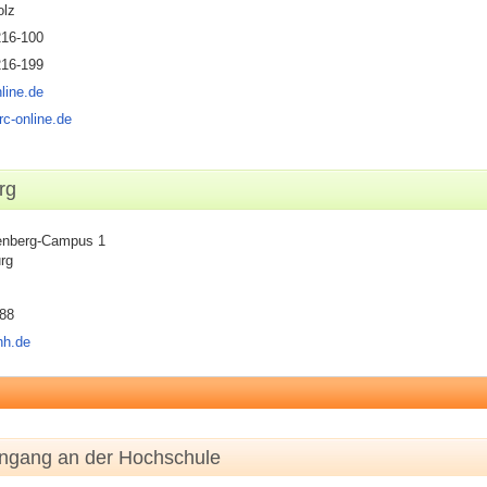
olz
216-100
216-199
line.de
rc-online.de
rg
nberg-Campus 1
rg
88
hh.de
engang an der Hochschule