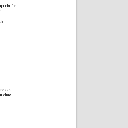
tpunkt für
r
s
ch
und das
Studium