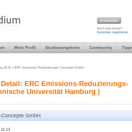
Noch kein Konto?
Kostenlos registrieren
ium
Mein Profil
Studienangebote
Community
Tipps
au (B.Sc.)-ERC Emissions-Reduzierungs-Concepte GmbH
 Detail: ERC Emissions-Reduzierungs-
nische Universität Hamburg |
s-Concepte GmbH
 11-13