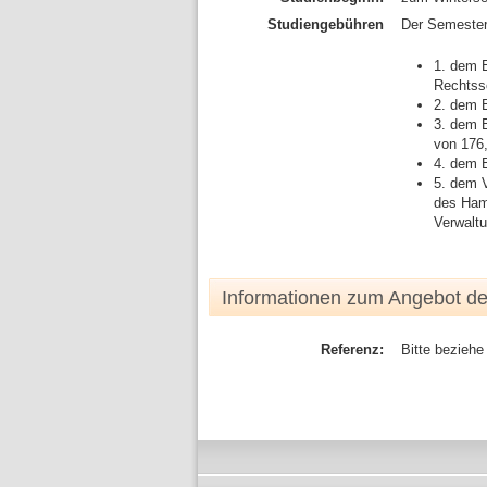
Studiengebühren
Der Semester
1. dem B
Rechtssc
2. dem B
3. dem 
von 176
4. dem B
5. dem V
des Ham
Verwaltu
Informationen zum Angebot d
Referenz:
Bitte beziehe