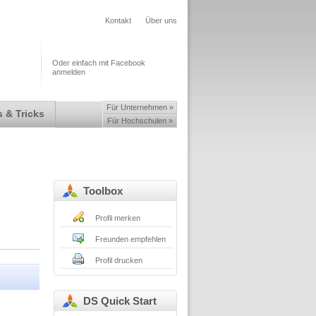
Kontakt
Über uns
Oder einfach mit Facebook
anmelden
Für Unternehmen »
 & Tricks
Für Hochschulen »
Toolbox
Profil merken
Freunden empfehlen
Profil drucken
DS Quick Start