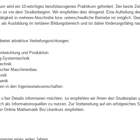
um wird ein 10-wöchiges berufsbezogenes Praktikum gefordert. Der beste Zei
 ist vor dem Studienbeginn. Wir empfehlen dies dringend. Eine Aufteilung de
ätigkeit in mehrere Abschnitte bzw. unterschiedliche Betriebe ist möglich. Da
t als Ausbildung im tertiären Bildungsbereich und ist daher förderungsfähig na
bietet attraktive Vertiefungsrichtungen:
entwicklung und Produktion
g-Systemtechnik
technik
ischer Maschinenbau
onik
anik
ien in den Ingenieurwissenschaften
h u¨ber Details informieren möchten, so empfehlen wir Ihnen den Studienplan 
 als Informationsquellen zu nutzen. Zur Vorbereitung auf ein erfolgreiches 
er Online Mathematik Bru¨ckenkurs empfohlen.
mester eines jeden Jahres