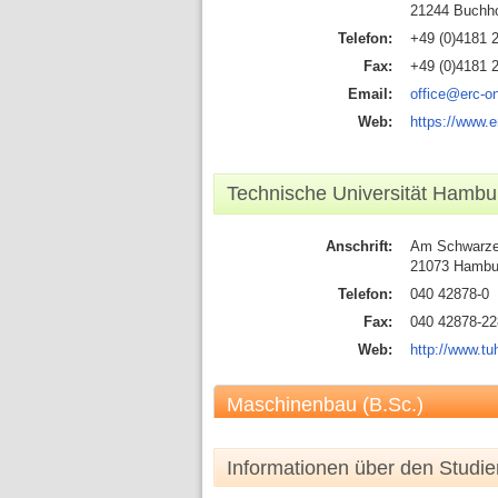
21244 Buchh
Telefon:
+49 (0)4181 
Fax:
+49 (0)4181 
Email:
office@erc-on
Web:
https://www.e
Technische Universität Hambu
Anschrift:
Am Schwarze
21073 Hambu
Telefon:
040 42878-0
Fax:
040 42878-22
Web:
http://www.tu
Maschinenbau (B.Sc.)
Informationen über den Studi