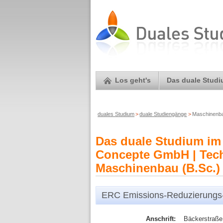
Los geht's
Das duale Stud
duales Studium
>
duale Studiengänge
>
Maschinenb
Das duale Studium im
Concepte GmbH | Tech
Maschinenbau (B.Sc.)
ERC Emissions-Reduzierung
Anschrift:
Bäckerstraße