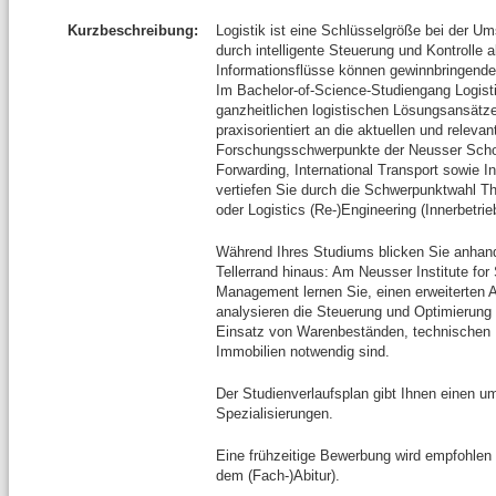
Kurzbeschreibung:
Logistik ist eine Schlüsselgröße bei der U
durch intelligente Steuerung und Kontrolle
Informationsflüsse können gewinnbringend
Im Bachelor-of-Science-Studiengang Logist
ganzheitlichen logistischen Lösungsansätz
praxisorientiert an die aktuellen und relevan
Forschungsschwerpunkte der Neusser School 
Forwarding, International Transport sowie In
vertiefen Sie durch die Schwerpunktwahl Thi
oder Logistics (Re-)Engineering (Innerbetrieb
Während Ihres Studiums blicken Sie anhand 
Tellerrand hinaus: Am Neusser Institute fo
Management lernen Sie, einen erweiterte
analysieren die Steuerung und Optimierung d
Einsatz von Warenbeständen, technischen E
Immobilien notwendig sind.
Der Studienverlaufsplan gibt Ihnen einen u
Spezialisierungen.
Eine frühzeitige Bewerbung wird empfohlen (
dem (Fach-)Abitur).