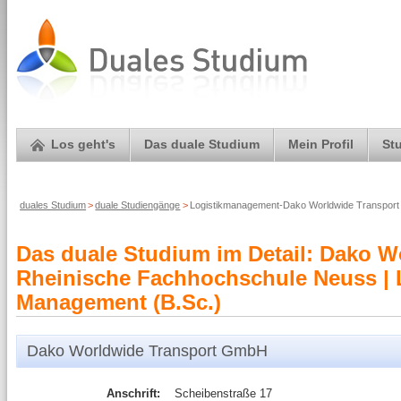
Los geht's
Das duale Studium
Mein Profil
St
duales Studium
>
duale Studiengänge
>
Logistikmanagement-Dako Worldwide Transpor
Das duale Studium im Detail: Dako 
Rheinische Fachhochschule Neuss | 
Management (B.Sc.)
Dako Worldwide Transport GmbH
Anschrift:
Scheibenstraße 17