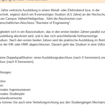
 Jahre verkürzte Ausbildung in einem Metall- oder Elektroberuf bzw. in der
echnik, ergänzt durch ein 9-semestriges Studium (4,5 Jahre) an der Hochschu
am Campus Velbert/Heiligenhau , führt die Absolventen zum
enschaftlichen Abschluss "Bachelor of Engineering".
liedert sich in ein Basisstudium, das in den ersten beiden Jahren parallel zur
usbildung absolviert wird, und in das sich anschließende fünfsemestrige
udium. Nach den ersten beiden Jahren wird die praktische Ausbildung im Betr
vor der IHK oder HWK abgeschlossen. Danach geht das Studium in eine Vollz
eine Doppelqualifikation: einen Ausbildungsabschluss (nach 4 Semestern) un
luss (nach 9 Semestern).
chtungen:
tion
ion
ionales Ingenieurwesen
ionales Studienjahr
uslandssemester
iv können Sie auch eine Vertiefungsrichtung aus den Studiengängen Mechatro