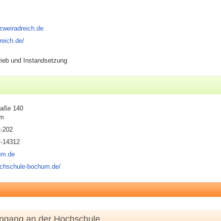
zweiradreich.de
reich.de/
rieb und Instandsetzung
raße 140
um
2-202
2-14312
um.de
ochschule-bochum.de/
engang an der Hochschule