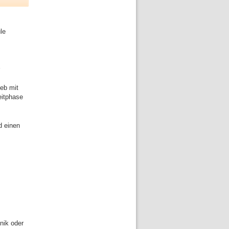
le
ieb mit
eitphase
d einen
nik oder