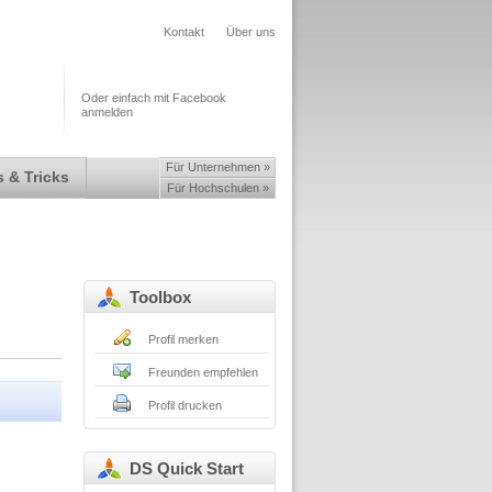
Kontakt
Über uns
Oder einfach mit Facebook
anmelden
Für Unternehmen »
 & Tricks
Für Hochschulen »
Toolbox
Profil merken
Freunden empfehlen
Profil drucken
DS Quick Start