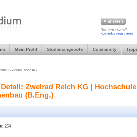
Noch kein Konto?
Kostenlos registrieren
ium
Mein Profil
Studienangebote
Community
Tipps
enbau-Zweirad Reich KG
Detail: Zweirad Reich KG | Hochschule
enbau (B.Eng.)
r. 254