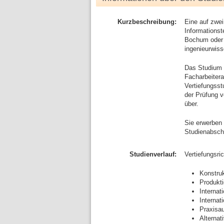
Kurzbeschreibung:
Eine auf zwei
Informationst
Bochum oder 
ingenieurwiss
Das Studium g
Facharbeitera
Vertiefungsst
der Prüfung 
über.
Sie erwerben 
Studienabsch
Studienverlauf:
Vertiefungsri
Konstruk
Produkt
Internat
Internat
Praxisa
Alternat