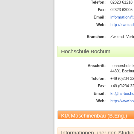
Telefon:
02323 61218
Fax:
02323 63005
Email:
information@
Web:
http://zweirad
Branchen:
Zweirad- Vert
Hochschule Bochum
Anschrift:
Lennershofst
44801 Boch
Telefon:
+49 (0)234 3
Fax:
+49 (0)234 3
Email:
kit@hs-boch
Web:
http://www.h
KIA Maschinenbau (B.Eng.)
Informationen über den Studi