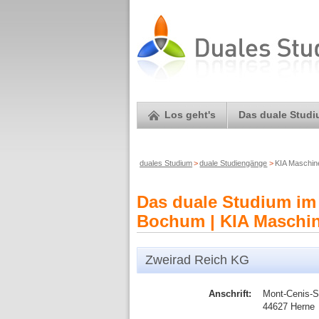
Los geht's
Das duale Stud
duales Studium
>
duale Studiengänge
>
KIA Maschin
Das duale Studium im 
Bochum | KIA Maschin
Zweirad Reich KG
Anschrift:
Mont-Cenis-St
44627 Herne