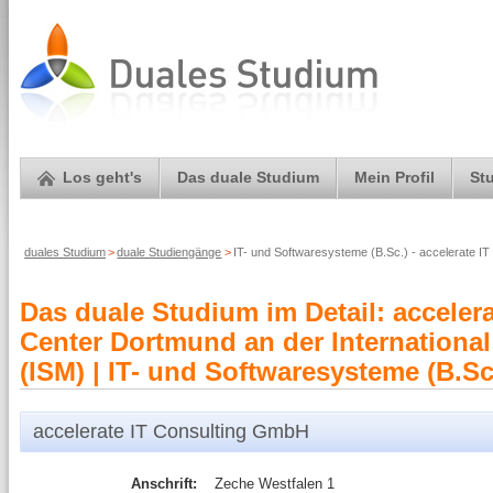
Los geht's
Das duale Studium
Mein Profil
St
duales Studium
>
duale Studiengänge
>
IT- und Softwaresysteme (B.Sc.) - accelerate 
Das duale Studium im Detail: acceler
Center Dortmund an der Internationa
(ISM) | IT- und Softwaresysteme (B.Sc
accelerate IT Consulting GmbH
Anschrift:
Zeche Westfalen 1