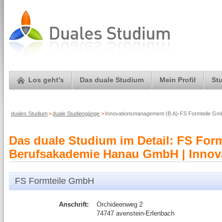
Los geht's
Das duale Studium
Mein Profil
St
duales Studium
>
duale Studiengänge
>
Innovationsmanagement (B.A)-FS Formteile G
Das duale Studium im Detail: FS For
Berufsakademie Hanau GmbH | Innov
FS Formteile GmbH
Anschrift:
Orchideenweg 2
74747 avenstein-Erlenbach