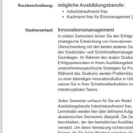
mögliche Ausbildungsberufe:
Kurzbeschreibung:
Industriekaufmann/-frau
Kaufmann/-frau für Büromanagement (
Innovationsmanagement
Studienverlauf:
In sieben Semestern lernen Sie den Erfolg
strategische Entwicklung von Innovationen er
Überschneidung mit den beiden anderen St
des Kreativitäts- und Schnittstellenmanage
Grundlagen. Im Rahmen des dualen Studium
Erfolgspotenzialen in Ihrem Ausbildungsbe
unternehmensspezifische Strategien für Pro
Während des Studiums werden Problemlösun
zu einer lebendigen Innovationskultur in U
setzen Sie in Ihrer Schnittstellenfunktion 
interdisziplinäre Teams.
Jedes Semester umfasst für Sie ein Modul „B
Ausbildungsberufe Industriekaufmann/-frau
Lerninhalte werden hier über definierte Auf
akademischen Semesters überprüft. Die S
beschrieben, der den betrieblichen Ausbildu
vernetzt. Um diese Vernetzung sicherzustel
Fragen, die Sie beim Wechsel zwischen ak