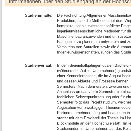
Informationen über den Studiengang an der Hochsc
Studieninhalte:
Die Fachrichtung Allgemeiner Maschinenbau 
Produktion, also die Methoden auf dem Weg
komplexe ingenieurwissenschaftliche Frages
ingenieurwissenschaftliche Methoden für di
Maschinenbau anzuwenden und umzusetzen,
Fachgebiet zu planen, zu entwickeln und z
Verhaltens von Bauteilen sowie die Automati
Ingenieurwissenschaften, runden das Studi
Studienverlauf:
In dem dreieinhalbjährigen dualen Bachelor
(während der Zeit im Unternehmen) grundsät
einer Kennenlernphase, die im August begin
und dessen Abläufe und Prozesse kennen. 
Semesters. Nach dem ersten, zweiten und dr
Anschluss an das vierte Semester bietet das
fachlichen Schwerpunktsetzung oder für ei
Semester folgt das Projektstudium, welche
Abgesehen von zweitägigen Theoriemodulen 
Partnerunternehmen tätig und bearbeiten i
startet mit dem Praxisteil der Thesis im U
Blockmodule an der Hochschule statt. Im le
Studierenden im Unternehmen auf das Kollo